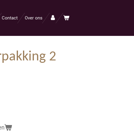
Contact
Over ons
pakking 2
en