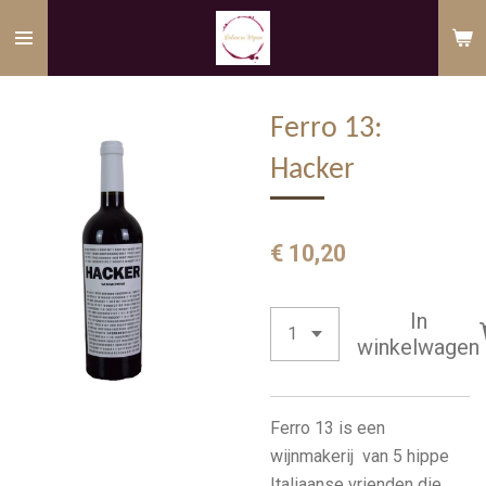
Ga
direct
naar
de
Ferro 13:
hoofdinhoud
Hacker
€ 10,20
In
winkelwagen
Ferro 13 is een
wijnmakerij van 5 hippe
Italiaanse vrienden die