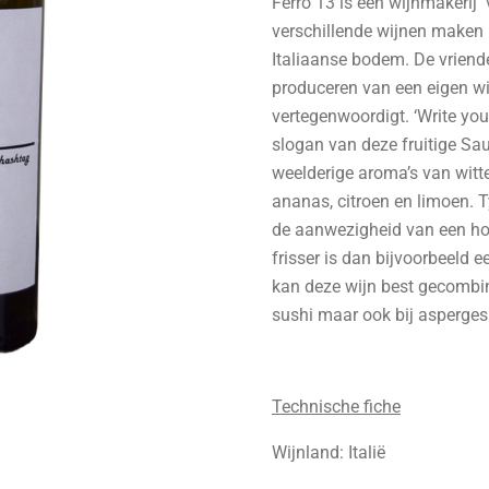
Ferro 13 is een wijnmakerij 
verschillende wijnen maken
Italiaanse bodem. De vriend
produceren van een eigen wij
vertegenwoordigt. ‘Write yo
slogan van deze fruitige S
weelderige aroma’s van witte
ananas, citroen en limoen. 
de aanwezigheid van een ho
frisser is dan bijvoorbeeld e
kan deze wijn best gecombin
sushi maar ook bij asperges
Technische fiche
Wijnland: Italië