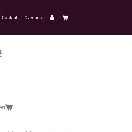
Contact
Over ons
#
en