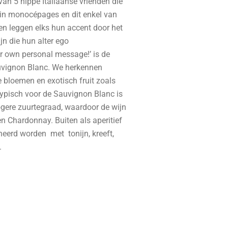
van 5 hippe Italiaanse vrienden die
 in monocépages en dit enkel van
en leggen elks hun accent door het
n die hun alter ego
ur own personal message!’ is de
auvignon Blanc. We herkennen
 bloemen en exotisch fruit zoals
Typisch voor de Sauvignon Blanc is
gere zuurtegraad, waardoor de wijn
en Chardonnay. Buiten als aperitief
eerd worden met tonijn, kreeft,
.