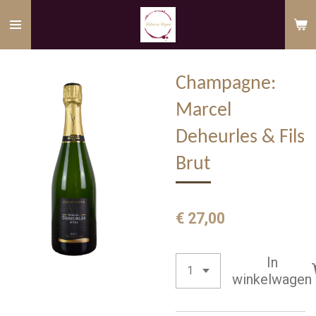
Ga
direct
naar
de
Champagne:
hoofdinhoud
Marcel
Deheurles & Fils
Brut
€ 27,00
In
winkelwagen